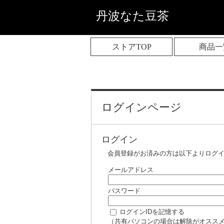
丹波なた豆茶
ストアTOP
商品一
ログインページ
ログイン
会員登録がお済みの方は以下よりログ
メールアドレス
パスワード
ログインIDを記憶する
（共有パソコンの場合は解除がオスス