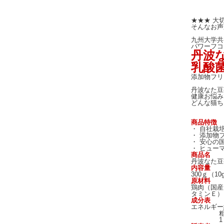
★★★ 大
そんなお声
九州大学共
パワーフコ
丹波な
乳酸菌
添加物フリ
丹波なた豆
健康お悩み
どんな猫ち
商品特徴
・ 自社栽
・ 添加物
・ 安心の国
・ ヒュー
商品名
丹波なた豆茶
内容量
300ｇ（10
原材料
鶏肉（国産
タミンＥ）
成分表
エネルギー約
粗繊維 0
1 本あた