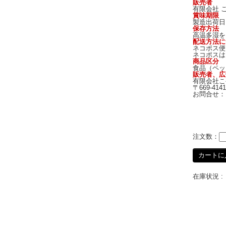
販売者
有限会社 
賞味期限
製造出荷日
保存方法
高温多湿を
配送方法に
ネコポス便
ネコポスは
商品区分
食品（ペッ
販売者、広
有限会社こ
〒669-4
お問合せ： 07
注文数：
カートに
在庫状況 :