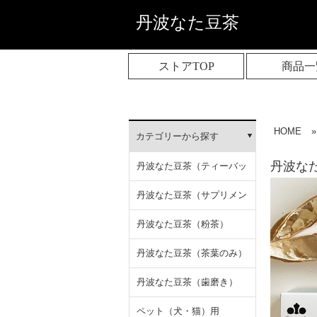
丹波なた豆茶
ストアTOP
商品一
HOME
»
カテゴリーから探す
丹波なた
丹波なた豆茶（ティーバッ
グ）
丹波なた豆茶（サプリメン
ト）
丹波なた豆茶（粉茶）
丹波なた豆茶（茶葉のみ）
丹波なた豆茶（歯磨き）
ペット（犬・猫）用