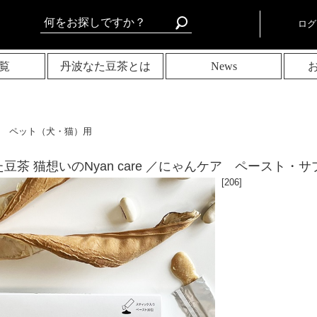
ログ
覧
丹波なた豆茶とは
News
ペット（犬・猫）用
豆茶 猫想いのNyan care ／にゃんケア ペースト・
[
206]