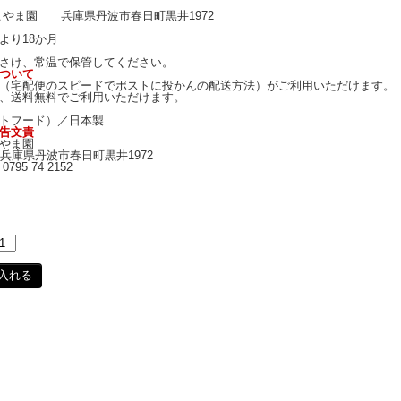
こやま園 兵庫県丹波市春日町黒井1972
より18か月
さけ、常温で保管してください。
ついて
（宅配便のスピードでポストに投かんの配送方法）がご利用いただけます。
、送料無料でご利用いただけます。
トフード）／日本製
告文責
やま園
141兵庫県丹波市春日町黒井1972
95 74 2152
入れる