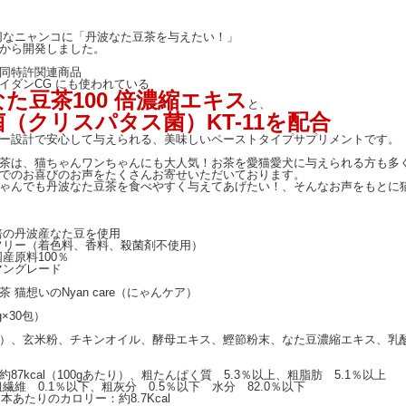
切なニャンコに「丹波なた豆茶を与えたい！」
から開発しました。
同特許関連商品
イダンCG にも使われている
た豆茶100 倍濃縮エキス
と、
（クリスパタス菌）KT-11を配合
ー設計で安心して与えられる、美味しいペーストタイプサプリメントです。
茶は、猫ちゃんワンちゃんにも大人気！お茶を愛猫愛犬に与えられる方も多
でのお喜びのお声をたくさんお寄せいただいております。
ゃんでも丹波なた豆茶を食べやすく与えてあげたい！、そんなお声をもとに
培の丹波産なた豆を使用
フリー（着色料、香料、殺菌剤不使用）
産原料100％
マングレード
 猫想いのNyan care（にゃんケア）
g×30包）
）、玄米粉、チキンオイル、酵母エキス、鰹節粉末、なた豆濃縮エキス、乳
87kcal（100gあたり）、粗たんぱく質 5.3％以上、粗脂肪 5.1％以上
.1％以下、粗灰分 0.5％以下 水分 82.0％以下
りのカロリー：約8.7Kcal