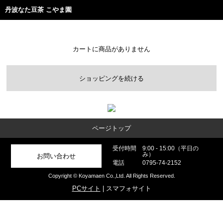
丹波なた豆茶 こやま園
カートに商品がありません
ショッピングを続ける
ページトップ
受付時間
9:00 - 15:00（平日の
み）
お問い合わせ
電話
0795-74-2152
Copyright © Koyamaen Co.,Ltd. All Rights Reserved.
PCサイト
| スマフォサイト