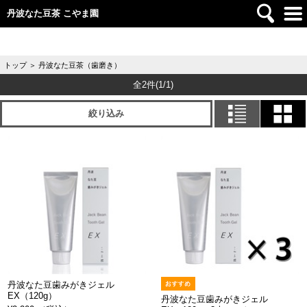
丹波なた豆茶 こやま園
トップ
＞
丹波なた豆茶（歯磨き）
全2件
(1/1)
絞り込み
丹波なた豆歯みがきジェル
EX（120g）
丹波なた豆歯みがきジェル