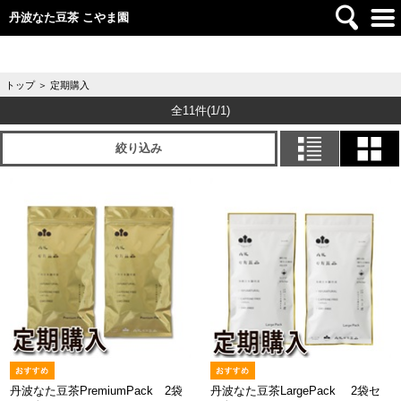
丹波なた豆茶 こやま園
トップ
＞
定期購入
全11件
(1/1)
絞り込み
丹波なた豆茶PremiumPack 2袋
丹波なた豆茶LargePack 2袋セ